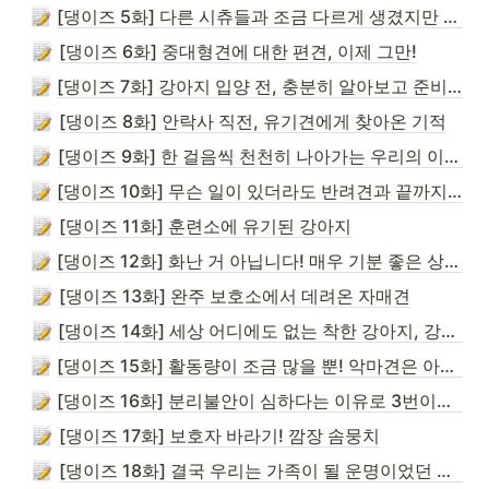
[댕이즈 5화] 다른 시츄들과 조금 다르게 생겼지만 너는 너일 뿐이야
[댕이즈 6화] 중대형견에 대한 편견, 이제 그만!
[댕이즈 7화] 강아지 입양 전, 충분히 알아보고 준비하세요!
[댕이즈 8화] 안락사 직전, 유기견에게 찾아온 기적
[댕이즈 9화] 한 걸음씩 천천히 나아가는 우리의 이야기
[댕이즈 10화] 무슨 일이 있더라도 반려견과 끝까지 함께해 주세요
[댕이즈 11화] 훈련소에 유기된 강아지
[댕이즈 12화] 화난 거 아닙니다! 매우 기분 좋은 상태입니다 :)
[댕이즈 13화] 완주 보호소에서 데려온 자매견
[댕이즈 14화] 세상 어디에도 없는 착한 강아지, 강마루
[댕이즈 15화] 활동량이 조금 많을 뿐! 악마견은 아닐..걸요?
[댕이즈 16화] 분리불안이 심하다는 이유로 3번이나 파양 당한 강아지
[댕이즈 17화] 보호자 바라기! 깜장 솜뭉치
[댕이즈 18화] 결국 우리는 가족이 될 운명이었던 거야