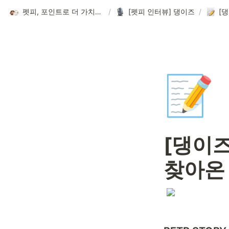
펫피, 포인트로 더 가치있는 반려 라이프
/
[펫피 인터뷰] 댕이즈
/
📝
[댕이즈
찾아온