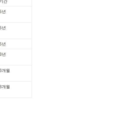
기간
5년
5년
5년
3년
6개월
3개월